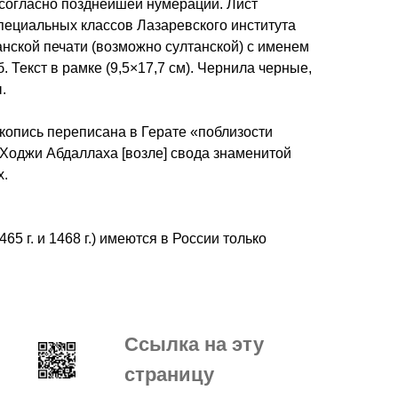
в согласно позднейшей нумерации. Лист
 специальных классов Лазаревского института
анской печати (возможно султанской) с именем
б. Текст в рамке (9,5×17,7 см). Чернила черные,
.
укопись переписана в Герате «поблизости
Ходжи Абдаллаха [возле] свода знаменитой
х.
65 г. и 1468 г.) имеются в России только
Ссылка на эту
страницу