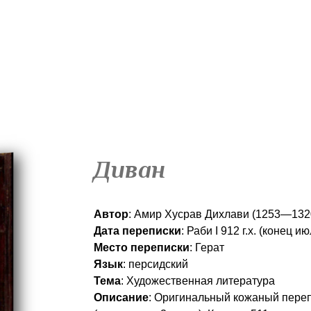
МУЗЕЙ РЕДК
УНИ
Диван
Автор
: Амир Хусрав Дихлави (
1253—1320
Дата переписки
: Раби I 912 г.х. (конец и
Место переписки
: Герат
Язык
: персидский
Тема
: Художественная литература
Описание
: Оригинальный кожаный пере