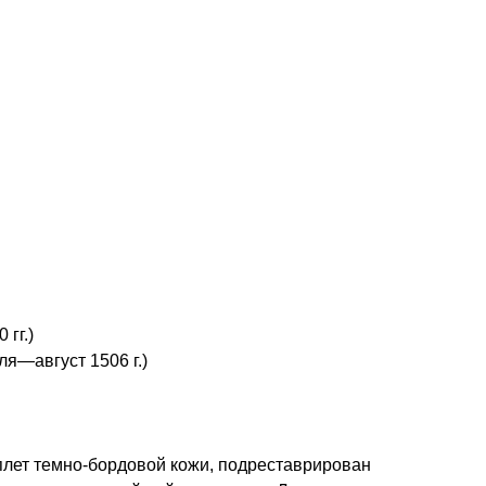
ОЙ КНИГИ МГИМО-
ВЕРСИТЕТА
 гг.
)
юля—август 1506 г.)
плет
темно-бордовой
кожи, подреставрирован