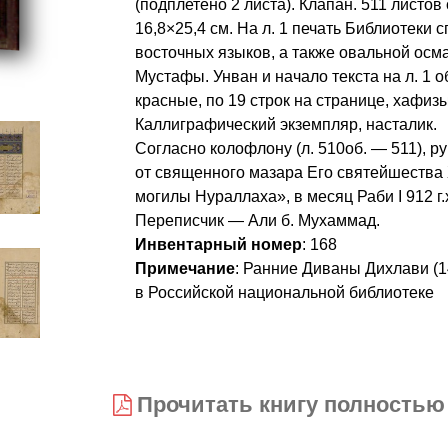
(подплетено 2 листа). Клапан. 511 листо
16,8×25,4 см. На л. 1 печать Библиотеки
восточных языков, а также овальной осм
Мустафы. Унван и начало текста на л. 1 о
красные, по 19 строк на странице, хафизы
Каллиграфический экземпляр, насталик.
Согласно колофлону (л. 510об. — 511), р
от священного мазара Его святейшества 
могилы Нураллаха», в месяц Раби I 912 г.
Переписчик — Али б. Мухаммад.
Инвентарный номер
: 168
Примечание
: Ранние Диваны Дихлави (14
в Российской национальной библиотеке
Прочитать книгу полностью