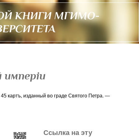
ОЙ КНИГИ МГИМО-
ВЕРСИТЕТА
й имперiи
 45 картъ, изданный во граде Святого Петра. —
Ссылка на эту