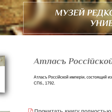
МУЗЕЙ РЕДК
УНИ
Атласъ Россiйско
Атласъ Россiйской имперiи, состоящий из
СПб., 1792.
Прочитать книгу полностью